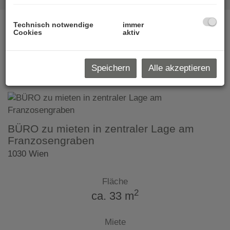
Technisch notwendige
immer
Cookies
aktiv
1
2
3
4
Speichern
Alle akzeptieren
Standardsortierung
×
BÜRO zu mieten in zentraler Lage am
Franzosengraben
1030 Wien
Fläche
2
ca. 33 m
Miete