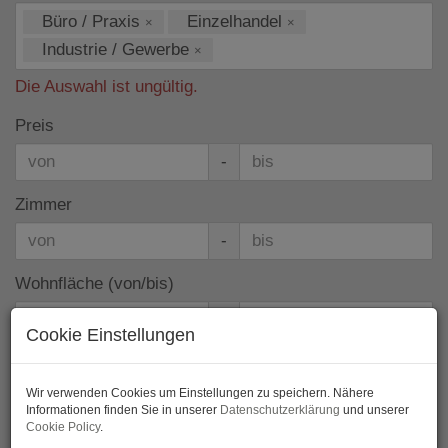
Büro / Praxis
Einzelhandel
×
×
Industrie / Gewerbe
×
Die Auswahl ist ungültig.
Preis
-
Zimmer
-
Wohnfläche (von/bis)
-
Cookie Einstellungen
Weitere Suchoptionen
Wir verwenden Cookies um Einstellungen zu speichern. Nähere
Filter zurücksetzen
Suchen
Informationen finden Sie in unserer
Datenschutzerklärung
und unserer
Cookie Policy
.