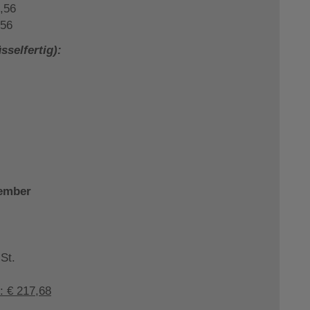
,56
,56
selfertig):
tember
St.
: € 217,68