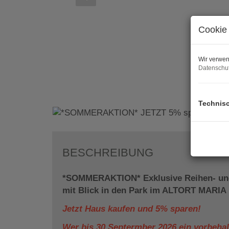
Cookie 
Wir verwen
Datenschut
Technis
BESCHREIBUNG
*SOMMERAKTION* Exklusive Reihen- und
mit Blick in den Park im ALTORT MAR
Jetzt Haus kaufen und 5% sparen!
Wer bis 30.Septermber 2026 ein vorbehal