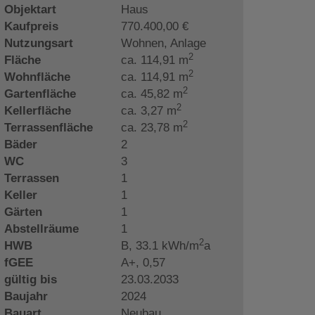
Objektart
Haus
Kaufpreis
770.400,00 €
Nutzungsart
Wohnen
Anlage
2
Fläche
ca. 114,91 m
2
Wohnfläche
ca. 114,91 m
2
Gartenfläche
ca. 45,82 m
2
Kellerfläche
ca. 3,27 m
2
Terrassenfläche
ca. 23,78 m
Bäder
2
WC
3
Terrassen
1
Keller
1
Gärten
1
Abstellräume
1
2
HWB
B, 33.1 kWh/m
a
fGEE
A+, 0,57
gültig bis
23.03.2033
Baujahr
2024
Bauart
Neubau