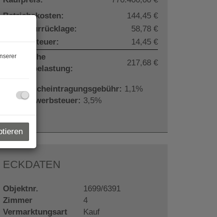
Betriebskosten:
144,45 €
Reparaturrücklage:
58,78 €
Umsatzsteuer:
14,45 €
monatliche
nserer
217,68 €
Gesamtbelastung:
Grundbucheintragungsgebühr:
1,1%
Grunderwerbsteuer:
3,5%
ptieren
ECKDATEN
Objektnr.
1699/6391
Zimmer
4
Vermarktungsart
Kauf