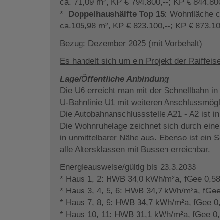
ca. 71,09 m², KP € 794.800,--; KP € 844.800
*
Doppelhaushälfte Top 15:
Wohnfläche ca
ca.105,98 m², KP € 823.100,--; KP € 873.100
Bezug: Dezember 2025 (mit Vorbehalt)
Es handelt sich um ein Projekt der Raiffe
Lage/Öffentliche Anbindung
Die U6 erreicht man mit der Schnellbahn in
U-Bahnlinie U1 mit weiteren Anschlussmögli
Die Autobahnanschlussstelle A21 - A2 ist i
Die Wohnruhelage zeichnet sich durch einen
in unmittelbarer Nähe aus. Ebenso ist ein S
alle Altersklassen mit Bussen erreichbar.
Energieausweise/gültig bis 23.3.2033
* Haus 1, 2: HWB 34,0 kWh/m²a, fGee 0,58
* Haus 3, 4, 5, 6: HWB 34,7 kWh/m²a, fGee
* Haus 7, 8, 9: HWB 34,7 kWh/m²a, fGee 0
* Haus 10, 11: HWB 31,1 kWh/m²a, fGee 0