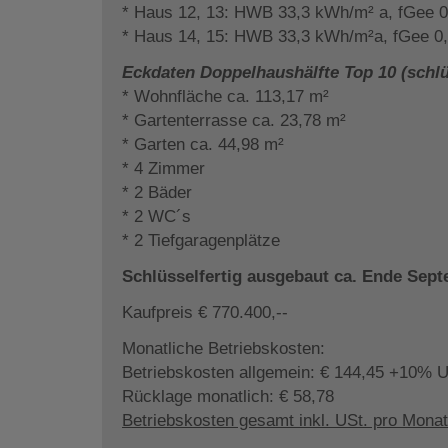
* Haus 12, 13: HWB 33,3 kWh/m² a, fGee 0
* Haus 14, 15: HWB 33,3 kWh/m²a, fGee 0
Eckdaten Doppelhaushälfte Top 10 (schlüs
* Wohnfläche ca. 113,17 m²
* Gartenterrasse ca. 23,78 m²
* Garten ca. 44,98 m²
* 4 Zimmer
* 2 Bäder
* 2 WC´s
* 2 Tiefgaragenplätze
Schlüsselfertig ausgebaut ca. Ende Sep
Kaufpreis € 770.400,--
Monatliche Betriebskosten:
Betriebskosten allgemein: € 144,45 +10% U
Rücklage monatlich: € 58,78
Betriebskosten gesamt inkl. USt. pro Monat