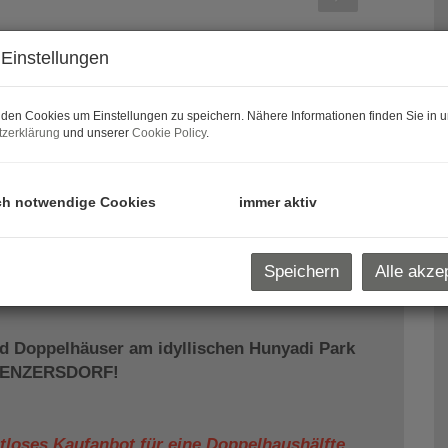
Einstellungen
den Cookies um Einstellungen zu speichern. Nähere Informationen finden Sie in u
zerklärung
und unserer
Cookie Policy
.
ch notwendige Cookies
immer aktiv
Speichern
Alle akze
 Doppelhäuser am idyllischen Hunyadi Park
IA ENZERSDORF!
tloses Kaufanbot für eine Doppelhaushälfte