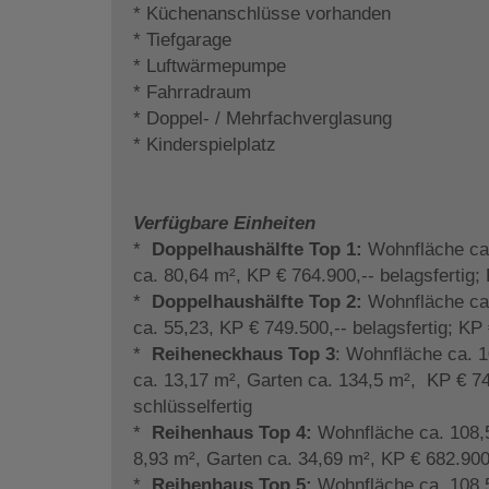
* Küchenanschlüsse vorhanden
* Tiefgarage
* Luftwärmepumpe
* Fahrradraum
* Doppel- / Mehrfachverglasung
* Kinderspielplatz
Verfügbare Einheiten
*
Doppelhaushälfte Top 1:
Wohnfläche ca.
ca. 80,64 m², KP € 764.900,-- belagsfertig; 
*
Doppelhaushälfte Top 2:
Wohnfläche ca.
ca. 55,23, KP € 749.500,-- belagsfertig; KP 
*
Reiheneckhaus Top 3
: Wohnfläche ca. 1
ca. 13,17 m², Garten ca. 134,5 m², KP € 74
schlüsselfertig
*
Reihenhaus Top 4:
Wohnfläche ca. 108,5
8,93 m², Garten ca. 34,69 m², KP € 682.900,
*
Reihenhaus Top 5:
Wohnfläche ca. 108,5