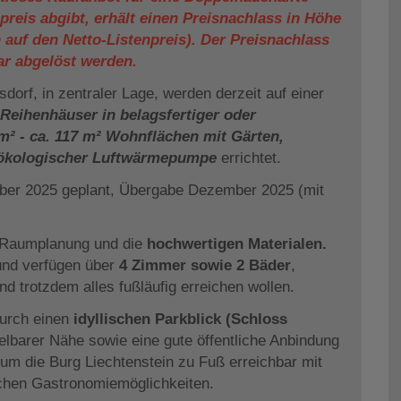
reis abgibt, erhält einen Preisnachlass in Höhe
 auf den Netto-Listenpreis). Der Preisnachlass
bar abgelöst werden.
dorf, in zentraler Lage, werden derzeit auf einer
 Reihenhäuser in belagsfertiger oder
m² - ca. 117 m² Wohnflächen mit Gärten,
 ökologischer Luftwärmepumpe
errichtet.
ember 2025 geplant, Übergabe Dezember 2025 (mit
e Raumplanung und die
hochwertigen Materialen.
 und verfügen über
4 Zimmer sowie 2 Bäder
,
nd trotzdem alles fußläufig erreichen wollen.
durch einen
idyllischen Parkblick (Schloss
telbarer Nähe sowie eine gute öffentliche Anbindung
um die Burg Liechtenstein zu Fuß erreichbar mit
ichen Gastronomiemöglichkeiten.