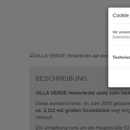
Cookie 
Wir verwen
Datenschut
Technis
BESCHREIBUNG
VILLA VERDE Hinterbrühl steht zum Ver
Diese wunderschöne, im Jahr 2000 gebaute,
ca. 2.112 m2 großen Grundstück
liegt ein
Verkauf.
Die Umgebung rund um die Hauptstraße 53 i