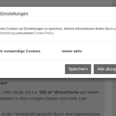
Einstellungen
den Cookies um Einstellungen zu speichern. Nähere Informationen finden Sie in u
zerklärung
und unserer
Cookie Policy
.
ch notwendige Cookies
immer aktiv
Speichern
Alle akze
kauf
 Villa Verde mit ca.
500 m² Wohnfläche
auf einem
gebettet in dem ruhigen Garten und steht zum
n der Hinterbrühl besticht durch eine harmonische