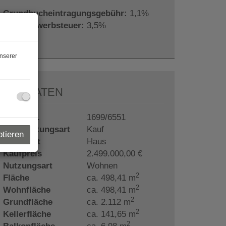
Grundbucheintragungsgebühr:
1,1%
Grunderwerbsteuer:
3,5%
nserer
ECKDATEN
Objektnr.
1699/6551
Vermarktungsart
Kauf
ptieren
Objektart
Haus
Kaufpreis
2.499.000,00 €
Nutzungsart
Wohnen
2
Fläche
ca. 498,41 m
2
Wohnfläche
ca. 498,41 m
2
Grundfläche
ca. 2.112 m
2
Kellerfläche
ca. 141,65 m
2