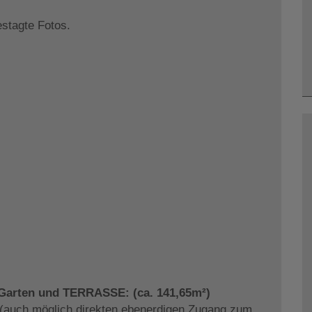
estagte Fotos.
Garten und TERRASSE:
(ca. 141,65m²)
 (auch möglich direkten ebenerdigen Zugang zum