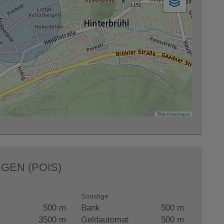
Tiles ©
basemap.at
GEN (POIS)
Sonstige
500 m
Bank
500 m
3500 m
Geldautomat
500 m