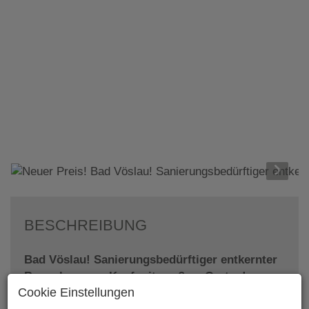
BESCHREIBUNG
Bad Vöslau! Sanierungsbedürftiger entkernter
Bungalow zum Kauf mit großem Garten!
Cookie Einstellungen
Das Haus (in einer Sackgasse am Ende) mit ca.