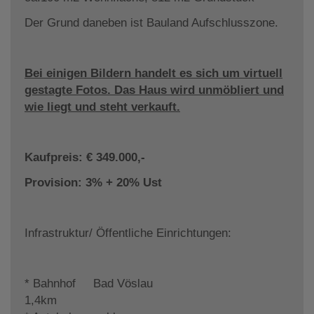
Der Grund daneben ist Bauland Aufschlusszone.
Bei einigen Bildern handelt es sich um virtuell
gestagte Fotos. Das Haus wird unmöbliert und
wie liegt und steht verkauft.
Kaufpreis: € 349.000,-
Provision: 3% + 20% Ust
Infrastruktur/ Öffentliche Einrichtungen:
* Bahnhof Bad Vöslau
1,4km