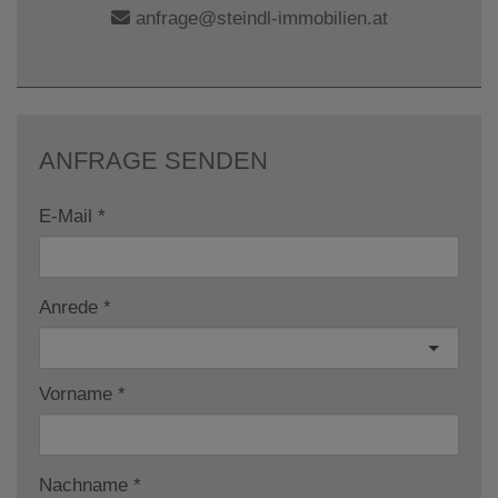
anfrage@steindl-immobilien.at
ANFRAGE SENDEN
E-Mail
Anrede
Vorname
Nachname