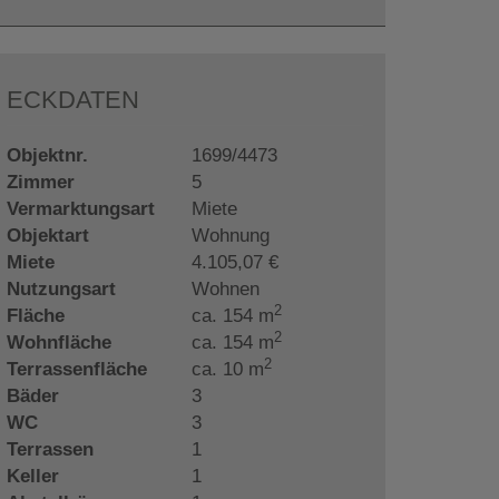
ECKDATEN
Objektnr.
1699/4473
Zimmer
5
Vermarktungsart
Miete
Objektart
Wohnung
Miete
4.105,07 €
Nutzungsart
Wohnen
2
Fläche
ca. 154 m
2
Wohnfläche
ca. 154 m
2
Terrassenfläche
ca. 10 m
Bäder
3
WC
3
Terrassen
1
Keller
1