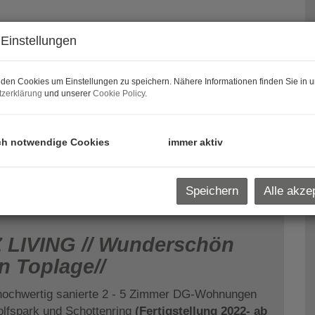
Einstellungen
den Cookies um Einstellungen zu speichern. Nähere Informationen finden Sie in u
zerklärung
und unserer
Cookie Policy
.
ch notwendige Cookies
immer aktiv
Speichern
Alle akze
 LIVING // Wunderschön
n Toplage//
hochwertig sanierte 2 - 5 Zimmer DG-Wohnungen
lfspark und Schottenring
(Fertigstellung 2022- ab