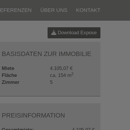
EFERENZEN
ÜBER UNS
KONTAKT
Download Expose
BASISDATEN ZUR IMMOBILIE
Miete
4.105,07 €
2
Fläche
ca. 154 m
Zimmer
5
PREISINFORMATION
Gesamtmiete:
4.105,07 €