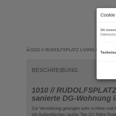
Cookie 
Wir verwen
Datenschut
Technis
BESCHREIBUNG
1010 // RUDOLFSPLATZ
sanierte DG-Wohnung i
Zur Vermietung gelangen sehr schöne und 
mit Außenflächen (außer Top 21) Nähe Rudo