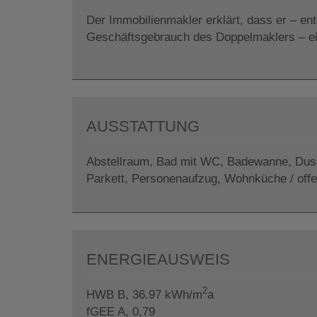
Der Immobilienmakler erklärt, dass er – en
Geschäftsgebrauch des Doppelmaklers – einse
AUSSTATTUNG
Abstellraum
Bad mit WC
Badewanne
Dus
Parkett
Personenaufzug
Wohnküche / off
ENERGIEAUSWEIS
2
HWB
B, 36.97 kWh/m
a
fGEE
A, 0,79