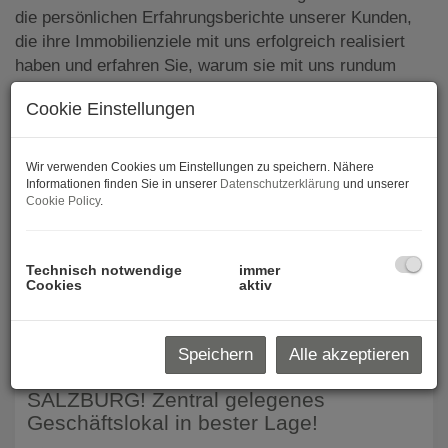
die persönlichen Erfahrungsberichte unserer Kunden,
die ihre Immobilienziele mit uns erfolgreich realisiert
haben und erfahren Sie, warum sie mit uns rundum
zufrieden sind.
Cookie Einstellungen
Wir verwenden Cookies um Einstellungen zu speichern. Nähere
REFERENZEN - OBJEKTE
Informationen finden Sie in unserer
Datenschutzerklärung
und unserer
Cookie Policy
.
Technisch notwendige
immer
Cookies
aktiv
1
2
3
4
5
Speichern
Alle akzeptieren
Erfolgreich vermietet
SALZBURG! Zentral gelegenes
Geschäftslokal in bester Lage!