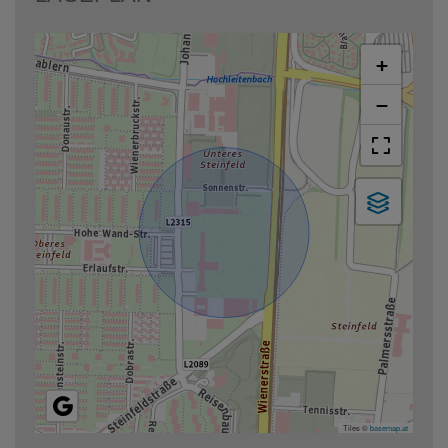
+
−
Tiles ©
basemap.at