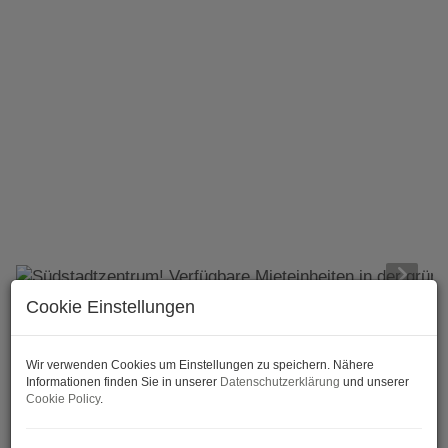
Cookie Einstellungen
BESCHREIBUNG
Wir verwenden Cookies um Einstellungen zu speichern. Nähere
Informationen finden Sie in unserer
Datenschutzerklärung
und unserer
Cookie Policy
.
Südstadtzentrum! Verfügbare Mieteinheiten in
der grünen Südstadt, Maria Enzersdorf! BT3