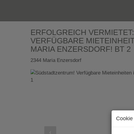
ERFOLGREICH VERMIETET
VERFÜGBARE MIETEINHEIT
MARIA ENZERSDORF! BT 2
2344 Maria Enzersdorf
Cookie 