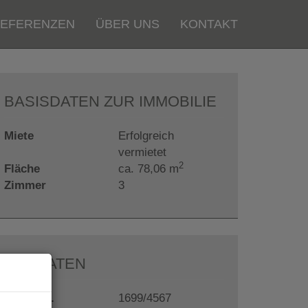
EFERENZEN
ÜBER UNS
KONTAKT
BASISDATEN ZUR IMMOBILIE
Miete
Erfolgreich
vermietet
2
Fläche
ca. 78,06 m
Zimmer
3
ECKDATEN
Objektnr.
1699/4567