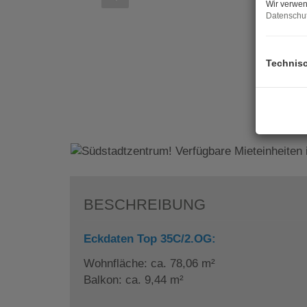
Wir verwen
Datenschut
Technis
BESCHREIBUNG
Eckdaten Top 35C/2.OG:
Wohnfläche: ca. 78,06 m²
Balkon: ca. 9,44 m²