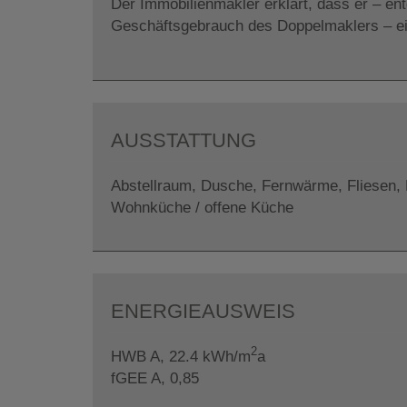
Der Immobilienmakler erklärt, dass er – en
Geschäftsgebrauch des Doppelmaklers – einse
AUSSTATTUNG
Abstellraum
Dusche
Fernwärme
Fliesen
Wohnküche / offene Küche
ENERGIEAUSWEIS
2
HWB
A, 22.4 kWh/m
a
fGEE
A, 0,85