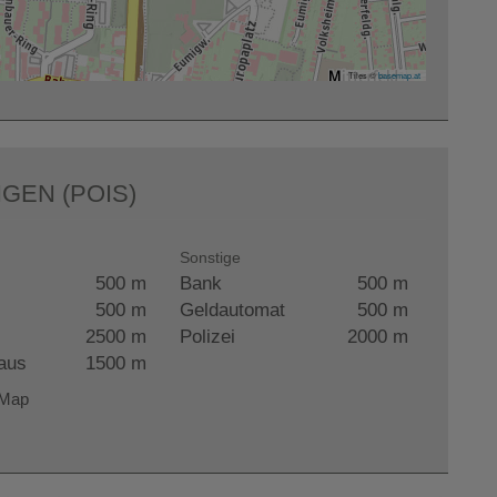
Tiles ©
basemap.at
GEN (POIS)
Sonstige
500 m
Bank
500 m
500 m
Geldautomat
500 m
2500 m
Polizei
2000 m
aus
1500 m
tMap