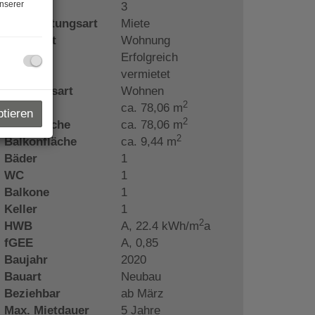
nserer
Zimmer
3
Vermarktungsart
Miete
Objektart
Wohnung
Miete
Erfolgreich
vermietet
Nutzungsart
Wohnen
2
Fläche
ca. 78,06 m
ptieren
2
Wohnfläche
ca. 78,06 m
2
Balkonfläche
ca. 9,44 m
Bäder
1
WC
1
Balkone
1
Keller
1
2
HWB
A, 22.4 kWh/m
a
fGEE
A, 0,85
Baujahr
2020
Bauart
Neubau
Beziehbar
ab März
Max. Mietdauer
5 Jahre