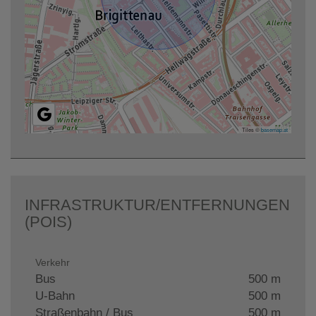
Tiles ©
basemap.at
INFRASTRUKTUR/ENTFERNUNGEN
(POIS)
Verkehr
Bus
500 m
U-Bahn
500 m
Straßenbahn / Bus
500 m