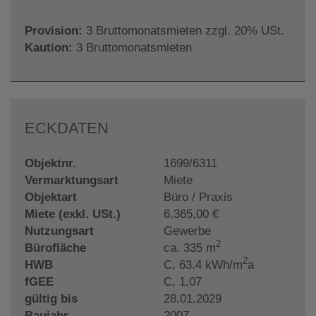
Provision:
3 Bruttomonatsmieten zzgl. 20% USt.
Kaution:
3 Bruttomonatsmieten
ECKDATEN
Objektnr.
1699/6311
Vermarktungsart
Miete
Objektart
Büro / Praxis
Miete (exkl. USt.)
6.365,00 €
Nutzungsart
Gewerbe
2
Bürofläche
ca. 335 m
2
HWB
C, 63.4 kWh/m
a
fGEE
C, 1,07
gültig bis
28.01.2029
Baujahr
2007