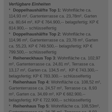
Verfügbare Einheiten
*
Doppelhaushälfte Top 1:
Wohnfläche ca.
114,93 m², Gartenterrasse ca. 23,78m², Garten
ca. 80,64 m², KP € 764.900,-- belagsfertig; KP €
814.900,-- schlüsselfertig
*
Doppelhaushälfte Top 2:
Wohnfläche ca.
114,96 m², Gartenterrasse ca. 23,78 m², Garten
ca. 55,23, KP € 749.500,-- belagsfertig; KP €
799.500,-- schlüsselfertig
*
Reiheneckhaus Top 3
: Wohnfläche ca. 102,97
m², Gartenterrasse ca. 24,81 m², Terrasse ca.
13,17 m², Garten ca. 134,5 m², KP € 743.300,--
belagsfertig; KP € 783.300.-- schlüsselfertig
*
Reihenhaus Top 4:
Wohnfläche ca. 108,52 m²,
Gartenterrasse ca. 24,57 m², Terrasse ca. 8,93
m², Garten ca. 34,69 m², KP € 682.900,--
belagsfertig; KP € 722.900,-- schlüsselfertig
*
Reihenhaus Top 5:
Wohnfläche ca. 108,53m²,