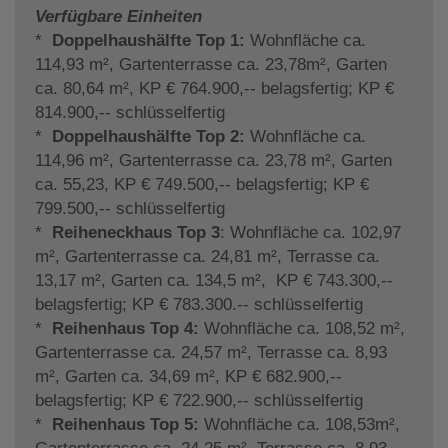
Verfügbare Einheiten
*
Doppelhaushälfte Top 1:
Wohnfläche ca.
114,93 m², Gartenterrasse ca. 23,78m², Garten
ca. 80,64 m², KP € 764.900,-- belagsfertig; KP €
814.900,-- schlüsselfertig
*
Doppelhaushälfte Top 2:
Wohnfläche ca.
114,96 m², Gartenterrasse ca. 23,78 m², Garten
ca. 55,23, KP € 749.500,-- belagsfertig; KP €
799.500,-- schlüsselfertig
*
Reiheneckhaus Top 3
: Wohnfläche ca. 102,97
m², Gartenterrasse ca. 24,81 m², Terrasse ca.
13,17 m², Garten ca. 134,5 m², KP € 743.300,--
belagsfertig; KP € 783.300.-- schlüsselfertig
*
Reihenhaus Top 4:
Wohnfläche ca. 108,52 m²,
Gartenterrasse ca. 24,57 m², Terrasse ca. 8,93
m², Garten ca. 34,69 m², KP € 682.900,--
belagsfertig; KP € 722.900,-- schlüsselfertig
*
Reihenhaus Top 5:
Wohnfläche ca. 108,53m²,