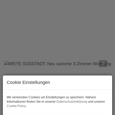
Cookie Einstellungen
BESCHREIBUNG
MIETE SÜDSTADT: Neu sanierte 3-Zimmer-
Wir verwenden Cookies um Einstellungen zu speichern. Nähere
Informationen finden Sie in unserer
Datenschutzerklärung
und unserer
Wohnung mit Loggia und Grünblick
Cookie Policy
.
Zur Vermietung steht eine vollständig sanierte 3-