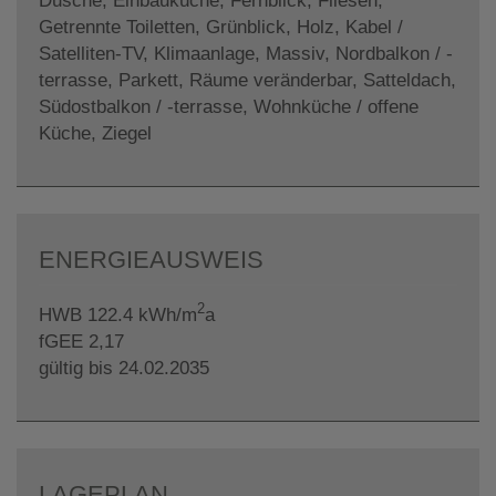
Dusche
Einbauküche
Fernblick
Fliesen
Getrennte Toiletten
Grünblick
Holz
Kabel /
Satelliten-TV
Klimaanlage
Massiv
Nordbalkon / -
terrasse
Parkett
Räume veränderbar
Satteldach
Südostbalkon / -terrasse
Wohnküche / offene
Küche
Ziegel
ENERGIEAUSWEIS
2
HWB
122.4 kWh/m
a
fGEE
2,17
gültig bis
24.02.2035
LAGEPLAN