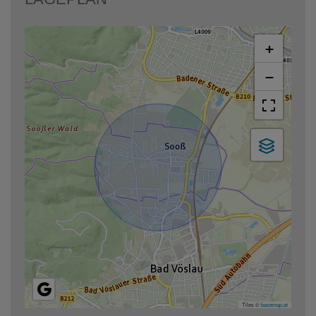
+
−
Tiles ©
basemap.at