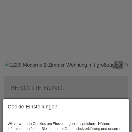
BESCHREIBUNG
1220! Moderne 2-Zimmer Wohnung mit
Cookie Einstellungen
großzügiger Terrasse
Zur Vermietung gelangt eine ca. 36m² große 2-
Wir verwenden Cookies um Einstellungen zu speichern. Nähere
Zimmer-Wohnung im 2. Liftstock in einem
Informationen finden Sie in unserer
Datenschutzerklärung
und unserer