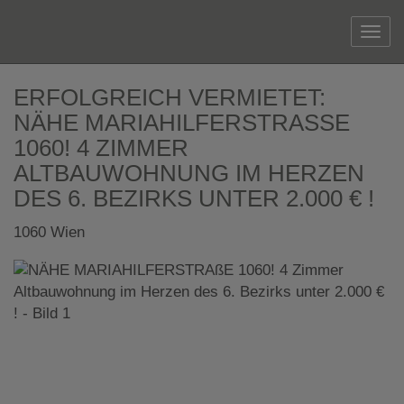
Navi
ERFOLGREICH VERMIETET:
NÄHE MARIAHILFERSTRASSE 1
060! 4 ZIMMER A
LTBAUWOHNUNG IM HERZEN D
ES 6. BEZIRKS UNTER 2.000 € !
1060 Wien