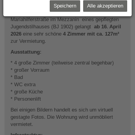
€ 2.000!
Speichern
Alle akzeptieren
In einer ruhigen Seitenstraße Nähe
Mariahilferstraße im Mezzanin eines gepflegten
Jugendstilhauses (BJ 1902) gelangt
ab 16. April
2026
eine sehr schöne
4 Zimmer mit ca. 127m²
zur Vermietung.
Ausstattung:
* 4 große Zimmer (teilweise zentral begehbar)
* großer Vorraum
* Bad
* WC extra
* große Küche
* Personenlift
Bei einigen Bildern handelt es sich um virtuell
gestagte Fotos. Die Wohnung wird unmöbliert
vermietet.