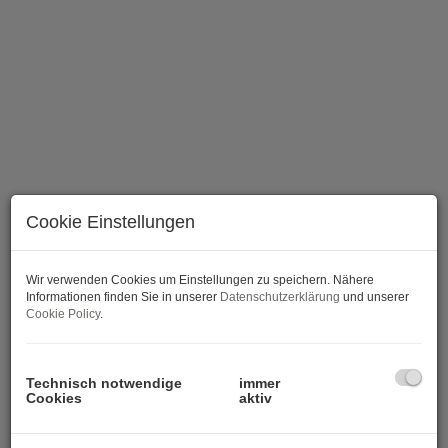
Cookie Einstellungen
Wir verwenden Cookies um Einstellungen zu speichern. Nähere
Informationen finden Sie in unserer
Datenschutzerklärung
und unserer
Cookie Policy
.
BESCHREIBUNG
Technisch notwendige
immer
Cookies
aktiv
NÄHE MARIAHILFERSTRAßE 1060! 4 Zimmer
Altbauwohnung im Herzen des 6. Bezirks unter