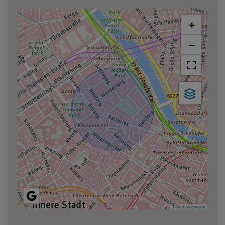
+
−
Tiles ©
basemap.at