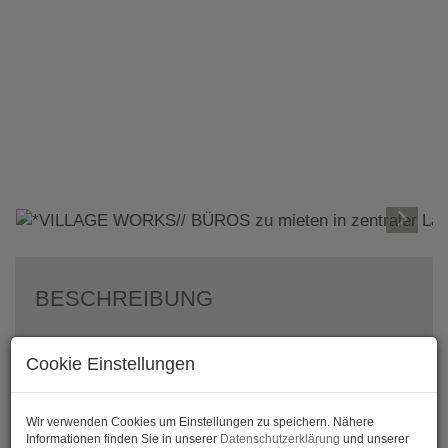
BESCHREIBUNG
VILLAGE WORKS// BÜROS zu mieten in
Cookie Einstellungen
zentraler Lage nahe Hauptbahnhof
Im 3. Bezirk in Wien finden Unternehmen eine
Wir verwenden Cookies um Einstellungen zu speichern. Nähere
attraktive Möglichkeit, Büroräume im Erstbezug
Informationen finden Sie in unserer
Datenschutzerklärung
und unserer