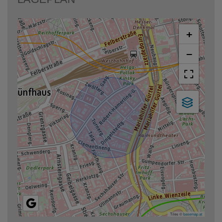
+
−
Tiles ©
basemap.at