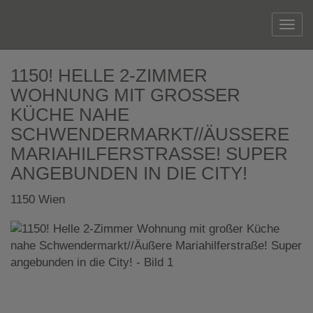
Navi
1150! HELLE 2-ZIMMER
WOHNUNG MIT GROSSER K
ÜCHE NAHE S
CHWENDERMARKT//ÄUSSERE MA
RIAHILFERSTRASSE! SUPER ANG
EBUNDEN IN DIE CITY!
1150 Wien