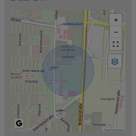
+
−
Tiles ©
basemap.at