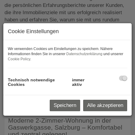
die persönlichen Erfahrungsberichte unserer Kunden,
die ihre Immobilienziele mit uns erfolgreich realisiert
haben und erfahren Sie, warum sie mit uns rundum
zufrieden sind.
Cookie Einstellungen
Wir verwenden Cookies um Einstellungen zu speichern. Nähere
Informationen finden Sie in unserer
Datenschutzerklärung
und unserer
REFERENZEN - OBJEKTE
Cookie Policy
.
Technisch notwendige
immer
Cookies
aktiv
3
4
5
6
7
Speichern
Alle akzeptieren
Erfolgreich vermietet
Moderne 2-Zimmer-Wohnung in der
Gaswerkgasse, Salzburg – Komfortabel
und zentral gelegen!